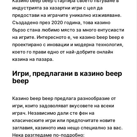
Казино beep beep стартира своето пътуване в
индустрията за хазартни игри с цел да
предостави на играчите уникално изживяване.
Създадено през 2020 година, това казино
бързо стана любимо място за много ентусиасти
на игрите. Интересното е, че казино beep beep е
проектирано с иновации и модерна технология,
което го прави едно от най-добрите онлайн
казина на пазара.
Игри, предлагани в казино beep
beep
Казино beep beep предлага разнообразие от
игри, които задоволяват вкусовете на всеки
играч. Независимо дали сте фен на
класическите игри или предпочитате новите
заглавия, казиното има нещо специално за вас.
Нека разгледаме по-подробно: