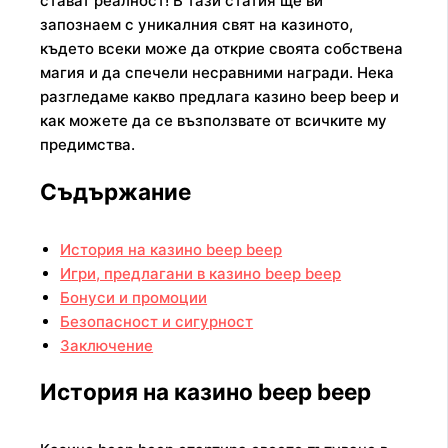
стават реалност! В тази статия ще ви
запознаем с уникалния свят на казиното,
където всеки може да открие своята собствена
магия и да спечели несравними награди. Нека
разгледаме какво предлага казино beep beep и
как можете да се възползвате от всичките му
предимства.
Съдържание
История на казино beep beep
Игри, предлагани в казино beep beep
Бонуси и промоции
Безопасност и сигурност
Заключение
История на казино beep beep