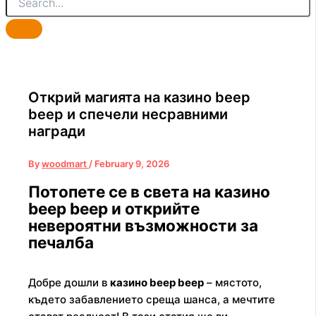
Открий магията на казино beep
beep и спечели несравними
награди
By
woodmart
/
February 9, 2026
Потопете се в света на казино
beep beep и открийте
невероятни възможности за
печалба
Добре дошли в
казино beep beep
– мястото,
където забавлението среща шанса, а мечтите