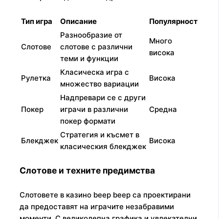
Тип игра
Описание
Популярност
Разнообразие от
Много
Слотове
слотове с различни
висока
теми и функции
Класическа игра с
Рулетка
Висока
множество вариации
Надпревари се с други
Покер
играчи в различни
Средна
покер формати
Стратегия и късмет в
Блекджек
Висока
класическия блекджек
Слотове и техните предимства
Слотовете в казино beep beep са проектирани
да предоставят на играчите незабравими
моменти. С великолепна графика и увлекателни