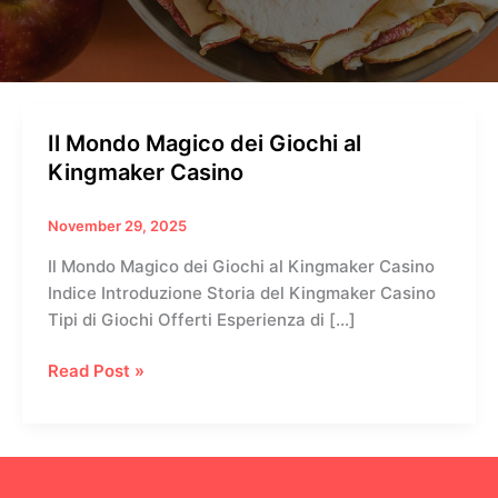
Il
Il Mondo Magico dei Giochi al
Mondo
Kingmaker Casino
Magico
dei
November 29, 2025
Giochi
Il Mondo Magico dei Giochi al Kingmaker Casino
al
Indice Introduzione Storia del Kingmaker Casino
Kingmaker
Tipi di Giochi Offerti Esperienza di […]
Casino
Read Post »