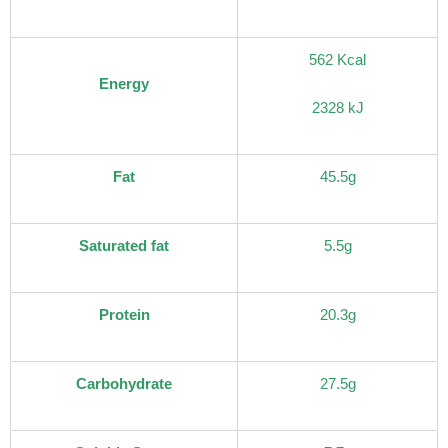
562 Kcal
Energy
2328 kJ
Fat
45.5g
Saturated fat
5.5g
Protein
20.3g
Carbohydrate
27.5g