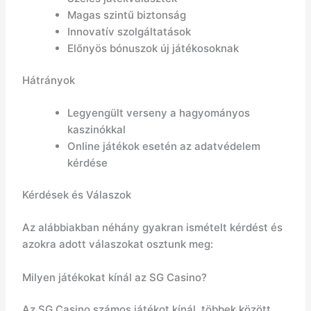
Magas szintű biztonság
Innovatív szolgáltatások
Előnyös bónuszok új játékosoknak
Hátrányok
Legyengült verseny a hagyományos
kaszinókkal
Online játékok esetén az adatvédelem
kérdése
Kérdések és Válaszok
Az alábbiakban néhány gyakran ismételt kérdést és
azokra adott válaszokat osztunk meg:
Milyen játékokat kínál az SG Casino?
Az SG Casino számos játékot kínál, többek között