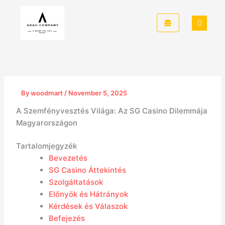
Skip
to
content
By
woodmart
/
November 5, 2025
A Szemfényvesztés Világa: Az SG Casino Dilemmája
Magyarországon
Tartalomjegyzék
Bevezetés
SG Casino Áttekintés
Szolgáltatások
Előnyök és Hátrányok
Kérdések és Válaszok
Befejezés