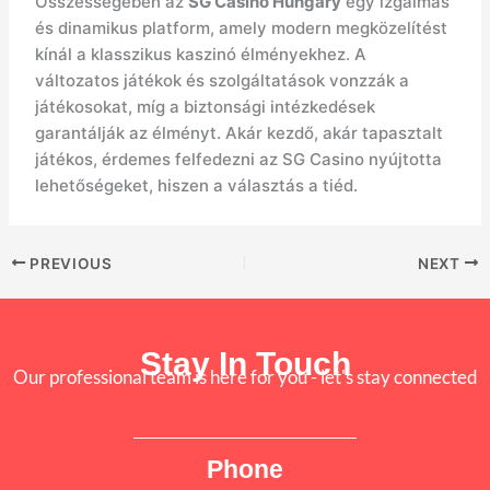
Összességében az
SG Casino Hungary
egy izgalmas
és dinamikus platform, amely modern megközelítést
kínál a klasszikus kaszinó élményekhez. A
változatos játékok és szolgáltatások vonzzák a
játékosokat, míg a biztonsági intézkedések
garantálják az élményt. Akár kezdő, akár tapasztalt
játékos, érdemes felfedezni az SG Casino nyújtotta
lehetőségeket, hiszen a választás a tiéd.
PREVIOUS
NEXT
Stay In Touch
Our professional team is here for you - let's stay connected
Phone