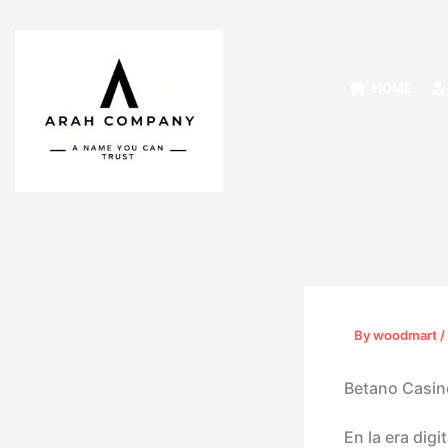
Skip
to
content
HOME
By
woodmart
/
Betano Casino
En la era digi