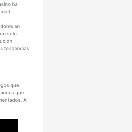
casino ha
lidad.
adores en
 no solo
lución
as tendencias
uegos que
pciones que
imentados. A