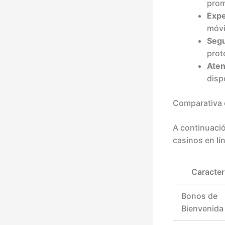
prom
Expe
móvi
Segu
prot
Aten
disp
Comparativa 
A continuaci
casinos en lí
Caracter
Bonos de
Bienvenida