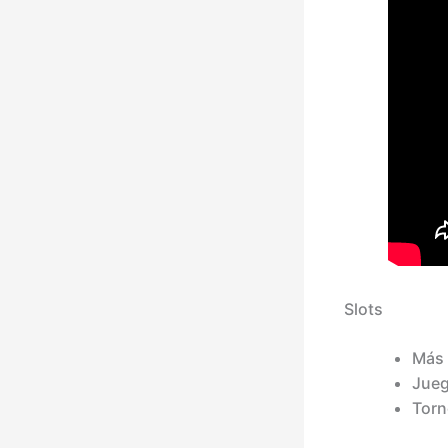
Slots
Más 
Jueg
Torn