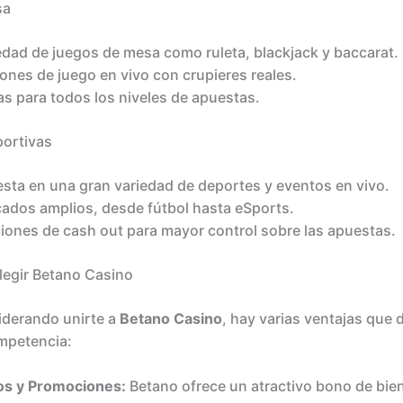
sa
edad de juegos de mesa como ruleta, blackjack y baccarat.
ones de juego en vivo con crupieres reales.
s para todos los niveles de apuestas.
ortivas
sta en una gran variedad de deportes y eventos en vivo.
ados amplios, desde fútbol hasta eSports.
iones de cash out para mayor control sobre las apuestas.
legir Betano Casino
iderando unirte a
Betano Casino
, hay varias ventajas que
ompetencia:
s y Promociones:
Betano ofrece un atractivo bono de bie