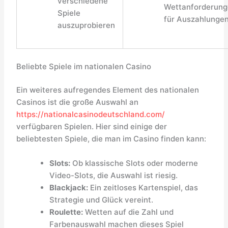
verschiedene
Wettanforderun
Spiele
für Auszahlunge
auszuprobieren
Beliebte Spiele im nationalen Casino
Ein weiteres aufregendes Element des nationalen
Casinos ist die große Auswahl an
https://nationalcasinodeutschland.com/
verfügbaren Spielen. Hier sind einige der
beliebtesten Spiele, die man im Casino finden kann:
Slots:
Ob klassische Slots oder moderne
Video-Slots, die Auswahl ist riesig.
Blackjack:
Ein zeitloses Kartenspiel, das
Strategie und Glück vereint.
Roulette:
Wetten auf die Zahl und
Farbenauswahl machen dieses Spiel