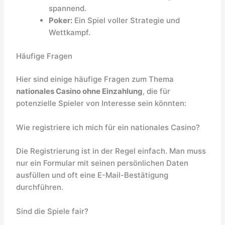
spannend.
Poker:
Ein Spiel voller Strategie und
Wettkampf.
Häufige Fragen
Hier sind einige häufige Fragen zum Thema
nationales Casino ohne Einzahlung
, die für
potenzielle Spieler von Interesse sein könnten:
Wie registriere ich mich für ein nationales Casino?
Die Registrierung ist in der Regel einfach. Man muss
nur ein Formular mit seinen persönlichen Daten
ausfüllen und oft eine E-Mail-Bestätigung
durchführen.
Sind die Spiele fair?