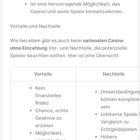
Ist eine hervorragende Möglichkeit, das
Casino und seine Spiele kennenzulernen.
Vorteile und Nachteile
Wie bei allem gibt es auch beim
nationalen Casino
ohne Einzahlung
Vor- und Nachteile, die potenzielle
Spieler beachten sollten. Hier ist eine Übersicht:
Vorteile
Nachteile
Kein
Umsatzbedingun
finanzielles
können komplizie
Risiko
sein
Chance, echte
Limitierte Spiele 
Gewinne zu
Vergleich zu
erzielen
Echtgeldspielen
Möglichkeit,
Höhere