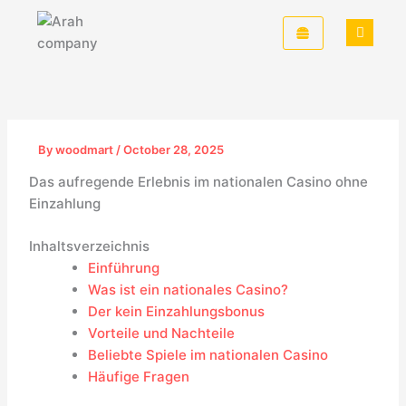
Skip
to
content
By
woodmart
/
October 28, 2025
Das aufregende Erlebnis im nationalen Casino ohne
Einzahlung
Inhaltsverzeichnis
Einführung
Was ist ein nationales Casino?
Der kein Einzahlungsbonus
Vorteile und Nachteile
Beliebte Spiele im nationalen Casino
Häufige Fragen