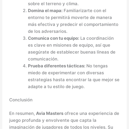
sobre el terreno y clima.
Domina el mapa:
Familiarizarte con el
entorno te permitirá moverte de manera
más efectiva y predecir el comportamiento
de los adversarios.
Comunica con tu equipo:
La coordinación
es clave en misiones de equipo, así que
asegúrate de establecer buenas líneas de
comunicación.
Prueba diferentes tácticas:
No tengas
miedo de experimentar con diversas
estrategias hasta encontrar la que mejor se
adapte a tu estilo de juego.
Conclusión
En resumen,
Avia Masters
ofrece una experiencia de
juego profunda y envolvente que capta la
imaginación de jugadores de todos los niveles. Su