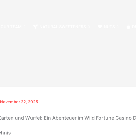
OUR TEAM
NATURAL SWEETENERS
NUTS
D
November 22, 2025
Karten und Würfel: Ein Abenteuer im Wild Fortune Casino 
chnis