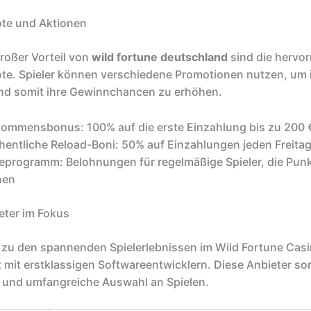
te und Aktionen
großer Vorteil von
wild fortune deutschland
sind die hervo
e. Spieler können verschiedene Promotionen nutzen, um i
nd somit ihre Gewinnchancen zu erhöhen.
kommensbonus: 100% auf die erste Einzahlung bis zu 200 
entliche Reload-Boni: 50% auf Einzahlungen jeden Freita
eprogramm: Belohnungen für regelmäßige Spieler, die Pu
nen
eter im Fokus
 zu den spannenden Spielerlebnissen im Wild Fortune Casin
 mit erstklassigen Softwareentwicklern. Diese Anbieter sor
t und umfangreiche Auswahl an Spielen.