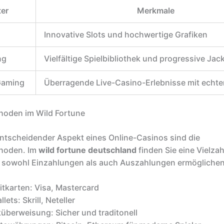
er
Merkmale
Innovative Slots und hochwertige Grafiken
ng
Vielfältige Spielbibliothek und progressive Jac
Gaming
Überragende Live-Casino-Erlebnisse mit echte
oden im Wild Fortune
entscheidender Aspekt eines Online-Casinos sind die
hoden. Im
wild fortune deutschland
finden Sie eine Vielzah
e sowohl Einzahlungen als auch Auszahlungen ermöglichen
itkarten: Visa, Mastercard
lets: Skrill, Neteller
überweisung: Sicher und traditonell