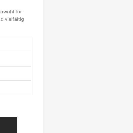
sowohl für
 vielfältig