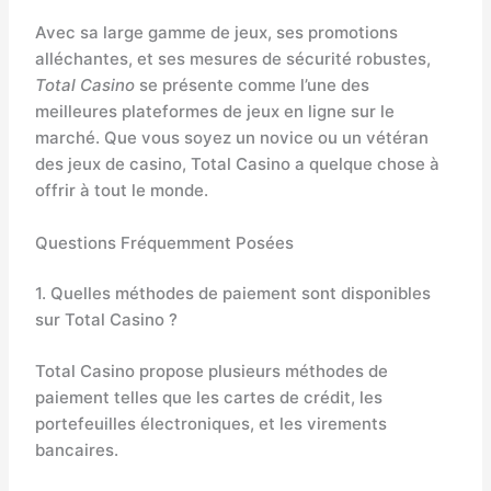
Avec sa large gamme de jeux, ses promotions
alléchantes, et ses mesures de sécurité robustes,
Total Casino
se présente comme l’une des
meilleures plateformes de jeux en ligne sur le
marché. Que vous soyez un novice ou un vétéran
des jeux de casino, Total Casino a quelque chose à
offrir à tout le monde.
Questions Fréquemment Posées
1. Quelles méthodes de paiement sont disponibles
sur Total Casino ?
Total Casino propose plusieurs méthodes de
paiement telles que les cartes de crédit, les
portefeuilles électroniques, et les virements
bancaires.