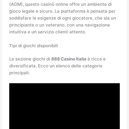
(ADM), questo casinò online offre un ambiente di
gioco legale e sicuro. La piattaforma è pensata per
soddisfare le esigenze di ogni giocatore, che sia un
principiante o un veterano, con una navigazione
intuitiva e un servizio clienti attento.
Tipi di giochi disponibili
La sezione giochi di
888 Casino Italia
è ricca e
diversificata. Ecco un elenco delle categorie
principali: