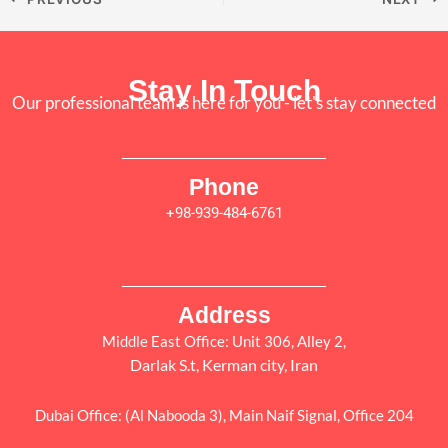
Stay In Touch
Our professional team is here for you - let's stay connected
Phone
+98-939-484-6761
Address
Middle East Office: Unit 306, Alley 2,
Darlak S.t, Kerman city, Iran
Dubai Office: (Al Nabooda 3), Main Naif Signal, Office 204