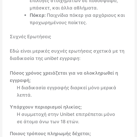
επιλογές στοιχημάτων σε ποδόσφαιρο,
μπάσκετ, και άλλα αθλήματα.
Πόκερ:
Παιχνίδια πόκερ για αρχάριους και
προχωρημένους παίκτες.
Συχνές Ερωτήσεις
Εδώ είναι μερικές συχνές ερωτήσεις σχετικά με τη
διαδικασία της
unibet εγγραφη
:
Πόσος χρόνος χρειάζεται για να ολοκληρωθεί η
εγγραφή;
Η διαδικασία εγγραφής διαρκεί μόνο μερικά
λεπτά.
Υπάρχουν περιορισμοί ηλικίας;
Η συμμετοχή στην Unibet επιτρέπεται μόνο
σε άτομα άνω των 18 ετών.
Ποιους τρόπους πληρωμής δέχεται;