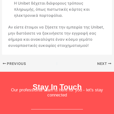
Η Unibet δέχεται διάφορους τρόπους
πληρωμής, όπως πιστωτικές κάρτες και
ηλεκτρονικά πορτοφόλια.
Αν είστε έτοιμοι να ζήσετε την εμπειρία της Unibet,
μην διστάσετε να ξεκινήσετε την εγγραφή σας
σήμερα και ανακαλύψτε έναν κόσμο γεμάτο
συναρπαστικές ευκαιρίες στοιχηματισμού!
PREVIOUS
NEXT
Stay In Touch
Our professional team is here for you - let's stay
connected