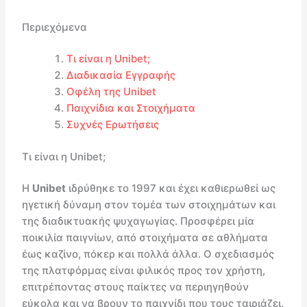
Περιεχόμενα
Τι είναι η Unibet;
Διαδικασία Εγγραφής
Οφέλη της Unibet
Παιχνίδια και Στοιχήματα
Συχνές Ερωτήσεις
Τι είναι η Unibet;
Η
Unibet
ιδρύθηκε το 1997 και έχει καθιερωθεί ως
ηγετική δύναμη στον τομέα των στοιχημάτων και
της διαδικτυακής ψυχαγωγίας. Προσφέρει μία
ποικιλία παιγνίων, από στοιχήματα σε αθλήματα
έως καζίνο, πόκερ και πολλά άλλα. Ο σχεδιασμός
της πλατφόρμας είναι φιλικός προς τον χρήστη,
επιτρέποντας στους παίκτες να περιηγηθούν
εύκολα και να βρουν το παιχνίδι που τους ταιριάζει.