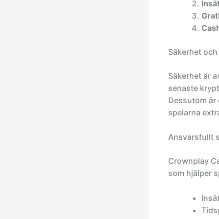
Insä
Grat
Cash
Säkerhet och 
Säkerhet är a
senaste krypt
Dessutom är ca
spelarna extr
Ansvarsfullt 
Crownplay Cas
som hjälper sp
Insä
Tids