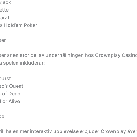
kjack
ette
arat
s Hold’em Poker
ter
r är en stor del av underhållningen hos Crownplay Casino
 spelen inkluderar:
burst
o’s Quest
 of Dead
 or Alive
pel
ill ha en mer interaktiv upplevelse erbjuder Crownplay äv