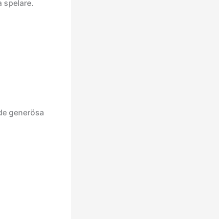
a spelare.
de generösa