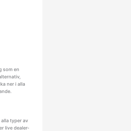
ig som en
lternativ,
a ner i alla
lande.
alla typer av
r live dealer-