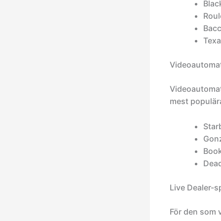
Blac
Roul
Bacc
Texa
Videoautoma
Videoautomate
mest populära
Star
Gonz
Book
Dead
Live Dealer-s
För den som v