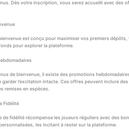
nus. Dès votre inscription, vous serez accueilli avec des o
nvenue
bienvenue est conçu pour maximiser vos premiers dépôts, 
 fonds pour explorer la plateforme.
Hebdomadaires
nus de bienvenue, il existe des promotions hebdomadaires
 garder l’excitation intacte. Ces offres peuvent inclure des
es remises en espèces.
 Fidélité
de fidélité récompense les joueurs réguliers avec des bon
personnalisées, les incitant à rester sur la plateforme.