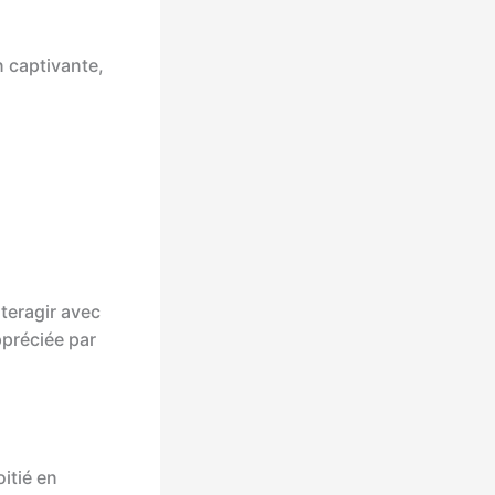
n captivante,
teragir avec
ppréciée par
itié en