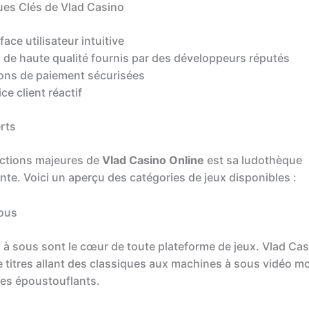
ues Clés de Vlad Casino
face utilisateur intuitive
 de haute qualité fournis par des développeurs réputés
ons de paiement sécurisées
ce client réactif
rts
actions majeures de
Vlad Casino Online
est sa ludothèque
te. Voici un aperçu des catégories de jeux disponibles :
ous
à sous sont le cœur de toute plateforme de jeux. Vlad Ca
e titres allant des classiques aux machines à sous vidéo 
es époustouflants.