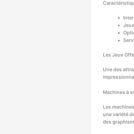
Caractéristiq
Inter
Jeux
Opti
Servi
Les Jeux Offe
Une des attr
impressionnan
Machines à s
Les machines 
une variété d
des graphism