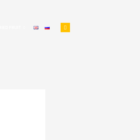
RIED FRUIT