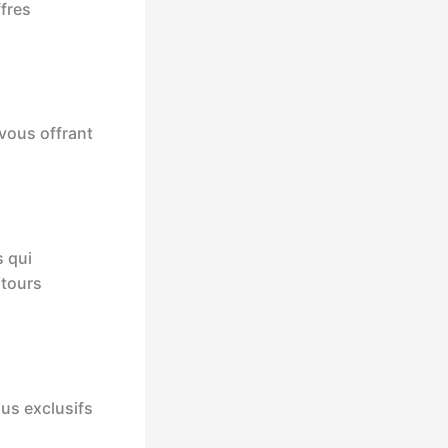
ffres
vous offrant
 qui
 tours
us exclusifs