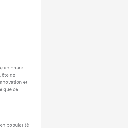
e un phare
uête de
innovation et
ce que ce
en popularité