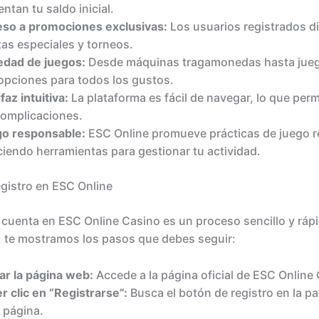
ntan tu saldo inicial.
so a promociones exclusivas:
Los usuarios registrados di
tas especiales y torneos.
edad de juegos:
Desde máquinas tragamonedas hasta jueg
opciones para todos los gustos.
faz intuitiva:
La plataforma es fácil de navegar, lo que perm
complicaciones.
o responsable:
ESC Online promueve prácticas de juego 
ciendo herramientas para gestionar tu actividad.
gistro en ESC Online
 cuenta en ESC Online Casino es un proceso sencillo y rápi
, te mostramos los pasos que debes seguir:
tar la página web:
Accede a la página oficial de ESC Online
r clic en “Registrarse”:
Busca el botón de registro en la pa
a página.