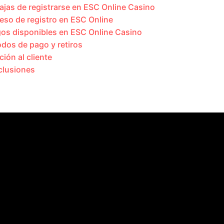
ajas de registrarse en ESC Online Casino
eso de registro en ESC Online
os disponibles en ESC Online Casino
dos de pago y retiros
ción al cliente
lusiones