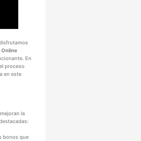
 disfrutamos
 Online
ocionante. En
 el proceso
a en este
 mejoran la
 destacadas:
os bonos que