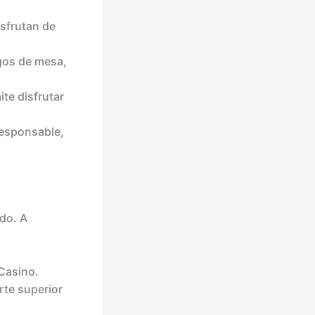
sfrutan de
os de mesa,
ite disfrutar
responsable,
do. A
 Casino.
rte superior