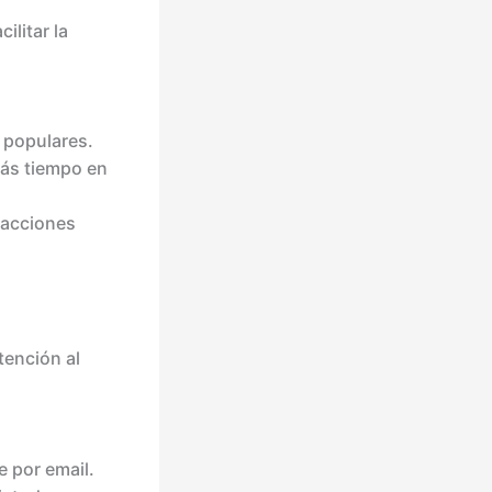
cilitar la
s populares.
ás tiempo en
sacciones
tención al
.
 por email.