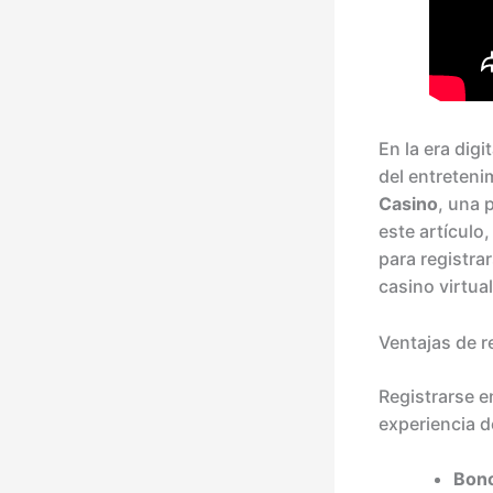
En la era dig
del entreteni
Casino
, una 
este artículo,
para registra
casino virtual
Ventajas de r
Registrarse e
experiencia d
Bono