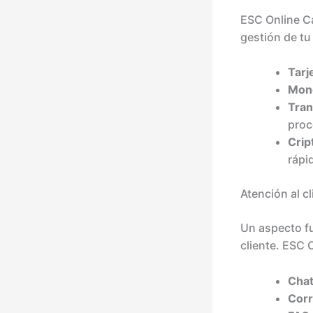
ESC Online C
gestión de tu
Tarj
Mone
Tran
proc
Crip
rápi
Atención al cl
Un aspecto fu
cliente. ESC 
Chat
Corr