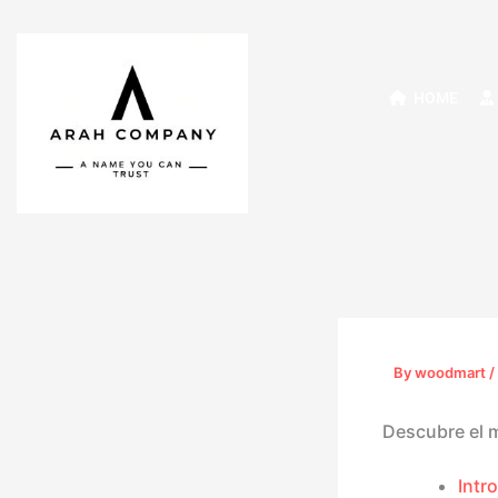
Skip
to
content
HOME
By
woodmart
/
Descubre el m
Intr