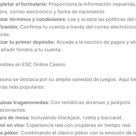
letar el formulario:
Proporciona la información requerida
re, correo electrónico y fecha de nacimiento.
tar términos y condiciones:
Lee y acepta las políticas del
ficación:
Confirma tu cuenta a través del correo electrónic
irás.
izar tu primer depósito:
Accede a la sección de pagos y el
 añadir fondos a tu cuenta.
nibles en ESC Online Casino
sino se destaca por su amplia variedad de juegos. Aquí tie
rías más populares:
inas tragamonedas:
Con temáticas diversas y jackpots
esionantes.
os de mesa:
Incluyendo blackjack, ruleta y baccarat.
nó en vivo:
Experiencia real con crupieres en tiempo real.
o póker:
Combinando el clásico póker con la emoción de 