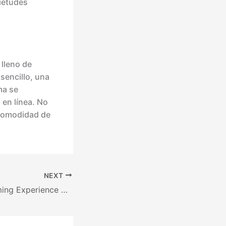
ietudes
lleno de
sencillo, una
ma se
en línea. No
 comodidad de
NEXT
Elevate Your Gaming Experience with Bettilt Download Magic